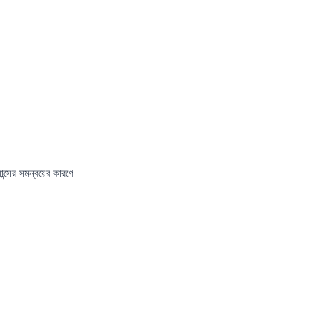
ন্সের সমন্বয়ের কারণে