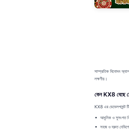
সাম্প্রতিক বিনোদন অ্যাপ
লক্ষণীয়।
কেন KX8 বেছে ন
KX8 এর ডেভেলপমেন্ট টিম 
আধুনিক ও সুসংগত 
সহজ ও দ্রুত নেভিগ