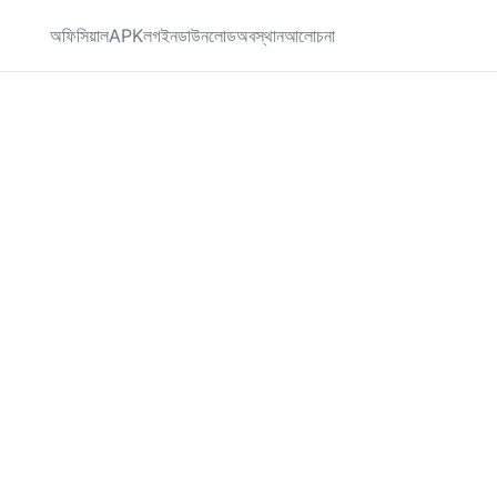
অফিসিয়াল
APK
লগইন
ডাউনলোড
অবস্থান
আলোচনা