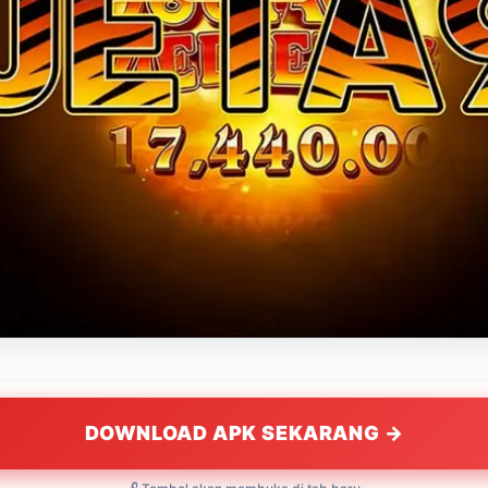
DOWNLOAD APK SEKARANG →