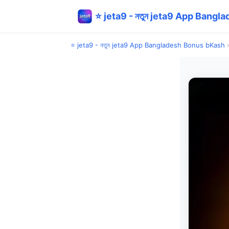
⭐ jeta9 - নতুন jeta9 App Bang
⭐ jeta9 - নতুন jeta9 App Bangladesh Bonus bKash