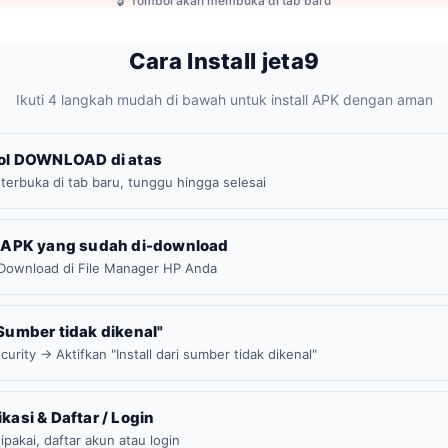
🔓 Tombol akan membuka di tab baru
Cara Install jeta9
Ikuti 4 langkah mudah di bawah untuk install APK dengan aman
mbol DOWNLOAD di atas
 terbuka di tab baru, tunggu hingga selesai
le APK yang sudah di-download
r Download di File Manager HP Anda
"Sumber tidak dikenal"
urity → Aktifkan "Install dari sumber tidak dikenal"
ikasi & Daftar / Login
dipakai, daftar akun atau login