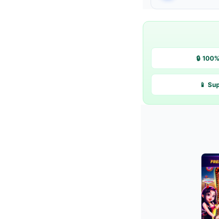
🔒 100
📱 Su