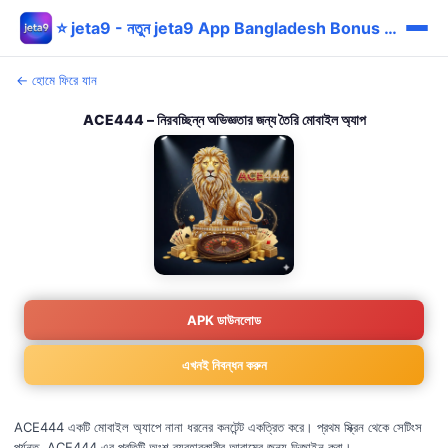
⭐ jeta9 - নতুন jeta9 App Bangladesh Bonus bKash
← হোমে ফিরে যান
ACE444 – নিরবচ্ছিন্ন অভিজ্ঞতার জন্য তৈরি মোবাইল অ্যাপ
APK ডাউনলোড
এখনই নিবন্ধন করুন
ACE444 একটি মোবাইল অ্যাপে নানা ধরনের কনটেন্ট একত্রিত করে। প্রথম স্ক্রিন থেকে সেটিংস
পর্যন্ত, ACE444 এর প্রতিটি অংশ ব্যবহারকারীর আরামের জন্য ডিজাইন করা।