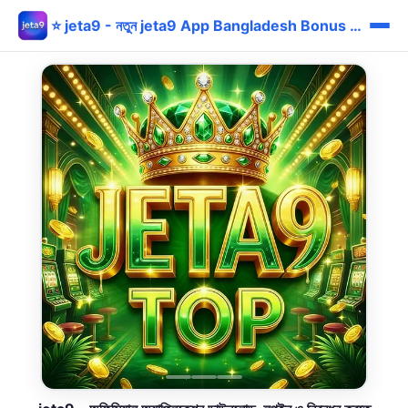
⭐ jeta9 - নতুন jeta9 App Bangladesh Bonus bKash