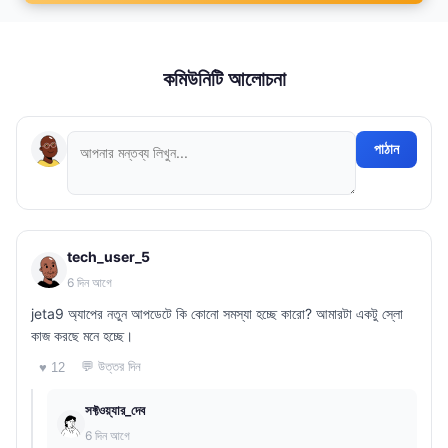
কমিউনিটি আলোচনা
পাঠান
tech_user_5
6 দিন আগে
jeta9 অ্যাপের নতুন আপডেটে কি কোনো সমস্যা হচ্ছে কারো? আমারটা একটু স্লো
কাজ করছে মনে হচ্ছে।
💬 উত্তর দিন
♥ 12
সফ্টওয়্যার_দেব
6 দিন আগে