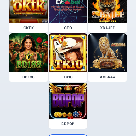
OKTK
CEO
XBAJEE
BD188
TK10
ACE444
BDPOP