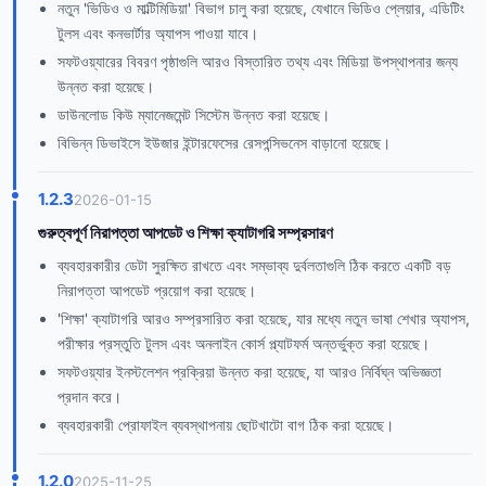
নতুন 'ভিডিও ও মাল্টিমিডিয়া' বিভাগ চালু করা হয়েছে, যেখানে ভিডিও প্লেয়ার, এডিটিং
টুলস এবং কনভার্টার অ্যাপস পাওয়া যাবে।
সফটওয়্যারের বিবরণ পৃষ্ঠাগুলি আরও বিস্তারিত তথ্য এবং মিডিয়া উপস্থাপনার জন্য
উন্নত করা হয়েছে।
ডাউনলোড কিউ ম্যানেজমেন্ট সিস্টেম উন্নত করা হয়েছে।
বিভিন্ন ডিভাইসে ইউজার ইন্টারফেসের রেসপন্সিভনেস বাড়ানো হয়েছে।
1.2.3
2026-01-15
গুরুত্বপূর্ণ নিরাপত্তা আপডেট ও শিক্ষা ক্যাটাগরি সম্প্রসারণ
ব্যবহারকারীর ডেটা সুরক্ষিত রাখতে এবং সম্ভাব্য দুর্বলতাগুলি ঠিক করতে একটি বড়
নিরাপত্তা আপডেট প্রয়োগ করা হয়েছে।
'শিক্ষা' ক্যাটাগরি আরও সম্প্রসারিত করা হয়েছে, যার মধ্যে নতুন ভাষা শেখার অ্যাপস,
পরীক্ষার প্রস্তুতি টুলস এবং অনলাইন কোর্স প্ল্যাটফর্ম অন্তর্ভুক্ত করা হয়েছে।
সফটওয়্যার ইনস্টলেশন প্রক্রিয়া উন্নত করা হয়েছে, যা আরও নির্বিঘ্ন অভিজ্ঞতা
প্রদান করে।
ব্যবহারকারী প্রোফাইল ব্যবস্থাপনায় ছোটখাটো বাগ ঠিক করা হয়েছে।
1.2.0
2025-11-25