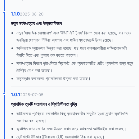
1.1.0
2025-08-20
নতুন সফটওয়্যার এবং উন্নত বিভাগ
নতুন 'সামাজিক যোগাযোগ' এবং 'ইউটিলিটি টুলস' বিভাগ যোগ করা হয়েছে, যার মধ্যে
জনপ্রিয় সোশ্যাল মিডিয়া অ্যাপস এবং ফাইল ম্যানেজমেন্ট টুলস রয়েছে।
ডাউনলোড ম্যানেজার উন্নত করা হয়েছে, যার ফলে ব্যবহারকারীরা ডাউনলোডগুলি
বিরতি দিতে এবং পুনরায় শুরু করতে পারবেন।
সফটওয়্যার বিবরণ পৃষ্ঠাগুলিতে স্ক্রিনশট এবং ব্যবহারকারীর রেটিং প্রদর্শনের জন্য নতুন
বৈশিষ্ট্য যোগ করা হয়েছে।
অনুসন্ধান ফলাফলের প্রাসঙ্গিকতা উন্নত করা হয়েছে।
1.0.1
2025-07-05
প্রাথমিক ত্রুটি সংশোধন ও স্থিতিশীলতা বৃদ্ধি
ডাউনলোড প্রক্রিয়া চলাকালীন কিছু ব্যবহারকারীর সম্মুখীন হওয়া ক্র্যাশ ত্রুটিগুলি
সংশোধন করা হয়েছে।
অ্যাপ্লিকেশন লোডিং সময় উন্নত করার জন্য কর্মক্ষমতা অপ্টিমাইজ করা হয়েছে।
ছোটখাটো ইউজার ইন্টারফেস (UI) সমস্যাগুলি ঠিক করা হয়েছে।