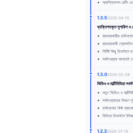
অ্যাপ্লিকেশন রেটিং এ
1.3.5
2026-04-10
ব্যক্তিগতকৃত সুপারিশ ও
ব্যবহারকারীর ডাউনলোড
ব্যবহারকারী প্রোফাইল
নির্দিষ্ট কিছু ডিভাইস
সফটওয়্যার আপডেট ন
1.3.0
2026-02-28
ভিডিও ও মাল্টিমিডিয়া সফট
নতুন 'ভিডিও ও মাল্টিম
সফটওয়্যারের বিবরণ প
ডাউনলোড কিউ ম্যানেজম
বিভিন্ন ডিভাইসে ইউজা
1.2.3
2026-01-15