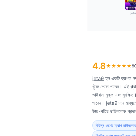
jeta
4.8
★
★
★
★
★
80
jeta9
হল একটি ব্যাপক সফ্ট
খুঁজে পেতে পারেন। এই প্ল্য
ভাইরাস-মুক্ত এবং সুরক্ষি
পারেন। jeta9-এর মাধ্যমে 
উচ্চ-গতির ডাউনলোড প্রদ
বিভিন্ন ধরণের অ্যাপ ডাউনলোড
নিয়মিত অ্যাপ আপডেট এবং ন