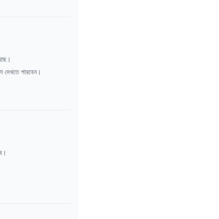
়েছে।
িকা দেখতে পারবেন।
বে।