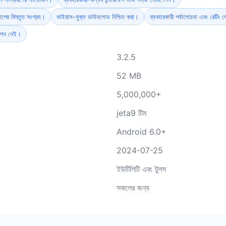
যাপের বিস্তৃত সংগ্রহ।
ভাইরাস-মুক্ত ডাউনলোড নিশ্চিত করা।
ব্যবহারকারী পর্যালোচনা এবং রেটিং 
রিপশন নেই।
3.2.5
52 MB
5,000,000+
jeta9 টিম
Android 6.0+
2024-07-25
ইউটিলিটি এবং টুলস
সকলের জন্য