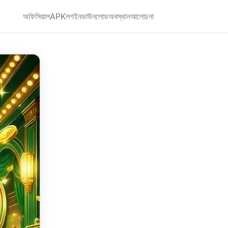
অফিসিয়াল
APK
লগইন
ডাউনলোড
অবস্থান
আলোচনা