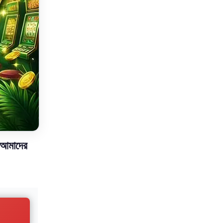
 আমাদের