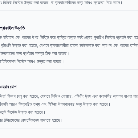
বং রিভিউ সিস্টেম উন্নত করা হয়েছে, যা ব্যবহারকারীদের জন্য আরও স্বচ্ছতা নিয়ে আসে।
 প্রোফাইল উন্নতি
 ইতিহাস এবং পছন্দের উপর ভিত্তি করে ব্যক্তিগতকৃত সফটওয়্যার সুপারিশ সিস্টেম প্রবর্তন করা হয
 পৃষ্ঠাগুলি উন্নত করা হয়েছে, যেখানে ব্যবহারকারীরা তাদের ডাউনলোড করা অ্যাপস এবং পছন্দের তাল
ে ডাউনলোডের সময় ব্যর্থতার সমস্যা ঠিক করা হয়েছে।
োটিফিকেশন সিস্টেম আরও উন্নত করা হয়েছে।
ওয়্যার যোগ
িডিয়া' বিভাগ চালু করা হয়েছে, যেখানে ভিডিও প্লেয়ার, এডিটিং টুলস এবং কনভার্টার অ্যাপস পাওয়া যা
ৃষ্ঠাগুলি আরও বিস্তারিত তথ্য এবং মিডিয়া উপস্থাপনার জন্য উন্নত করা হয়েছে।
েন্ট সিস্টেম উন্নত করা হয়েছে।
র ইন্টারফেসের রেসপন্সিভনেস বাড়ানো হয়েছে।