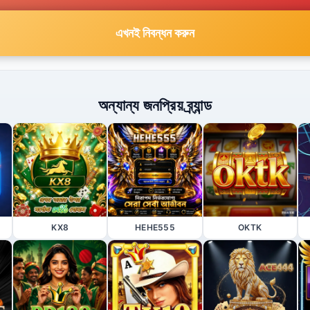
এখনই নিবন্ধন করুন
অন্যান্য জনপ্রিয় ব্র্যান্ড
KX8
HEHE555
OKTK