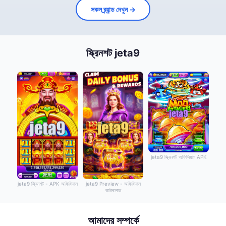
সকল ব্র্যান্ড দেখুন →
স্ক্রিনশট jeta9
jeta9 স্ক্রিনশট অফিসিয়াল APK
jeta9 স্ক্রিনশট - APK অফিসিয়াল
jeta9 Preview - অফিসিয়াল
ডাউনলোড
আমাদের সম্পর্কে