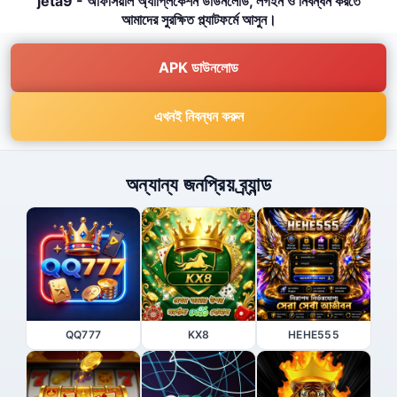
jeta9 - অফিসিয়াল অ্যাপ্লিকেশন ডাউনলোড, লগইন ও নিবন্ধন করতে
আমাদের সুরক্ষিত প্ল্যাটফর্মে আসুন।
APK ডাউনলোড
এখনই নিবন্ধন করুন
অন্যান্য জনপ্রিয় ব্র্যান্ড
QQ777
KX8
HEHE555