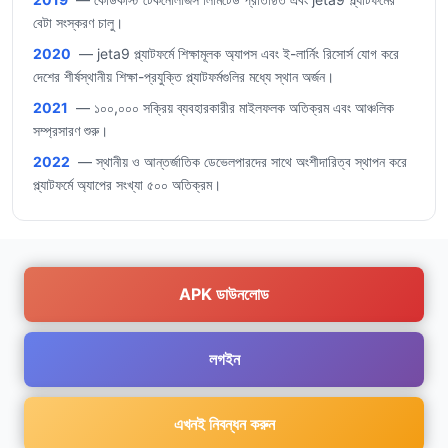
বেটা সংস্করণ চালু।
2020
— jeta9 প্ল্যাটফর্মে শিক্ষামূলক অ্যাপস এবং ই-লার্নিং রিসোর্স যোগ করে
দেশের শীর্ষস্থানীয় শিক্ষা-প্রযুক্তি প্ল্যাটফর্মগুলির মধ্যে স্থান অর্জন।
2021
— ১০০,০০০ সক্রিয় ব্যবহারকারীর মাইলফলক অতিক্রম এবং আঞ্চলিক
সম্প্রসারণ শুরু।
2022
— স্থানীয় ও আন্তর্জাতিক ডেভেলপারদের সাথে অংশীদারিত্ব স্থাপন করে
প্ল্যাটফর্মে অ্যাপের সংখ্যা ৫০০ অতিক্রম।
APK ডাউনলোড
লগইন
এখনই নিবন্ধন করুন