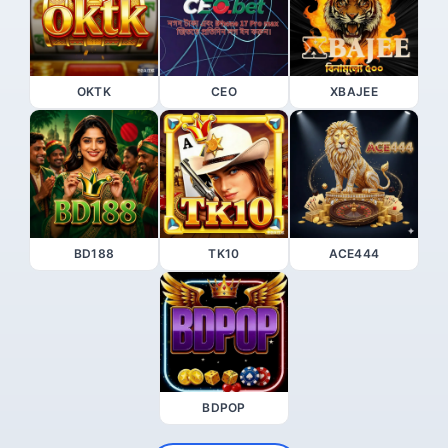
OKTK
CEO
XBAJEE
BD188
TK10
ACE444
BDPOP