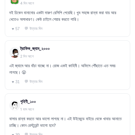
4 দিন আগে
দই চিকেন বানানোর একটা দারুণ রেসিপি পেয়েছি। খুব সহজে রান্না করা যায় আর
খেতেও অসাধারণ। কেউ চাইলে শেয়ার করতে পারি।
💬 উত্তর দিন
♥ 57
ট্রাফিক_জ্যাম_২০০০
2 দিন আগে
এই জ্যামে আর বাঁচা যাচ্ছে না। রোজ একই কাহিনী। অফিসে পৌঁছাতে এত সময়
লাগছে। 😤
💬 উত্তর দিন
♥ 31
গৃহিণী_১০০
1 মাস আগে
বাসায় রান্না করতে আর ভালো লাগছে না। এই উইকেন্ডে বাইরে থেকে খাবার আনাতে
চাচ্ছি। কোন রেস্টুরেন্ট ভালো হবে?
💬 উত্তর দিন
♥ 39