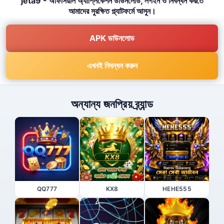
jeta9 - অফিসিয়াল অ্যাপ্লিকেশন ডাউনলোড, লগইন ও নিবন্ধন করতে
আমাদের সুরক্ষিত প্ল্যাটফর্মে আসুন।
APK ডাউনলোড
এখনই নিবন্ধন করুন
অন্যান্য জনপ্রিয় ব্র্যান্ড
QQ777
KX8
HEHE555