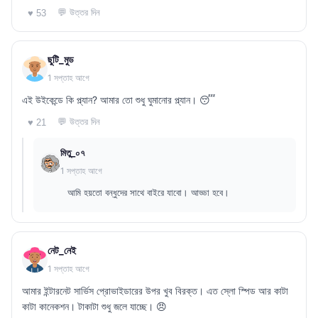
💬 উত্তর দিন
♥ 53
ছুটি_মুড
1 সপ্তাহ আগে
এই উইকেন্ডে কি প্ল্যান? আমার তো শুধু ঘুমানোর প্ল্যান। 😴
💬 উত্তর দিন
♥ 21
মিতু_০৭
1 সপ্তাহ আগে
আমি হয়তো বন্ধুদের সাথে বাইরে যাবো। আড্ডা হবে।
নেট_নেই
1 সপ্তাহ আগে
আমার ইন্টারনেট সার্ভিস প্রোভাইডারের উপর খুব বিরক্ত। এত স্লো স্পিড আর কাটা
কাটা কানেকশন। টাকাটা শুধু জলে যাচ্ছে। 😠