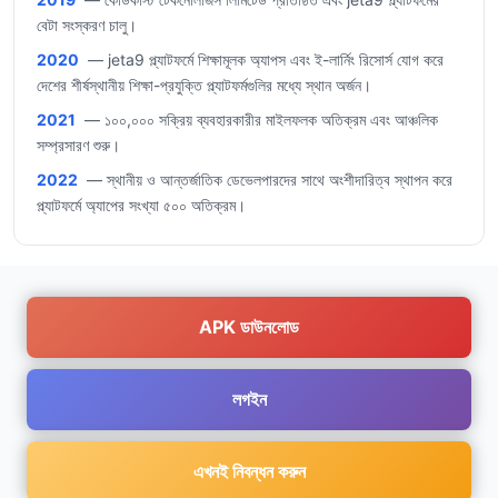
বেটা সংস্করণ চালু।
2020
— jeta9 প্ল্যাটফর্মে শিক্ষামূলক অ্যাপস এবং ই-লার্নিং রিসোর্স যোগ করে
দেশের শীর্ষস্থানীয় শিক্ষা-প্রযুক্তি প্ল্যাটফর্মগুলির মধ্যে স্থান অর্জন।
2021
— ১০০,০০০ সক্রিয় ব্যবহারকারীর মাইলফলক অতিক্রম এবং আঞ্চলিক
সম্প্রসারণ শুরু।
2022
— স্থানীয় ও আন্তর্জাতিক ডেভেলপারদের সাথে অংশীদারিত্ব স্থাপন করে
প্ল্যাটফর্মে অ্যাপের সংখ্যা ৫০০ অতিক্রম।
APK ডাউনলোড
লগইন
এখনই নিবন্ধন করুন