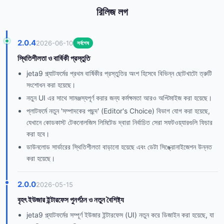
রিলিজ লগ
2.0.4
2026-06-10
সর্বশেষ
স্থিতিশীলতা ও বার্ষিকী প্রস্তুতি
jeta9 প্ল্যাটফর্মের প্রথম বার্ষিকীর প্রস্তুতির অংশ হিসেবে বিভিন্ন ছোটখাটো ত্রুটি
সংশোধন করা হয়েছে।
নতুন UI এর সাথে সামঞ্জস্যপূর্ণ করার জন্য কর্মক্ষমতা আরও অপ্টিমাইজ করা হয়েছে।
প্লাটফর্মে নতুন 'সম্পাদকের পছন্দ' (Editor's Choice) বিভাগ যোগ করা হয়েছে,
যেখানে কোডকাস্ট টেকনোলজিস লিমিটেড দ্বারা নির্বাচিত সেরা সফটওয়্যারগুলি ফিচার
করা হবে।
ডাউনলোড সার্ভারের স্থিতিশীলতা বাড়ানো হয়েছে এবং ডেটা সিঙ্ক্রোনাইজেশন উন্নত
করা হয়েছে।
2.0.0
2026-05-15
বৃহৎ ইউজার ইন্টারফেস পুনর্গঠন ও নতুন বৈশিষ্ট্য
jeta9 প্ল্যাটফর্মের সম্পূর্ণ ইউজার ইন্টারফেস (UI) নতুন করে ডিজাইন করা হয়েছে, যা