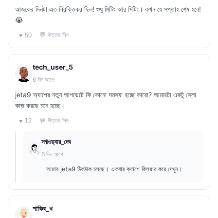
আজকের দিনটা এত বিরক্তিকর ছিল! শুধু মিটিং আর মিটিং। কখন যে সপ্তাহ শেষ হবে!
😭
💬 উত্তর দিন
♥ 50
tech_user_5
6 দিন আগে
jeta9 অ্যাপের নতুন আপডেটে কি কোনো সমস্যা হচ্ছে কারো? আমারটা একটু স্লো
কাজ করছে মনে হচ্ছে।
💬 উত্তর দিন
♥ 12
সফ্টওয়্যার_দেব
6 দিন আগে
আমার jeta9 ঠিকঠাক চলছে। একবার ক্যাশে ক্লিয়ার করে দেখুন।
শাকিব_খ