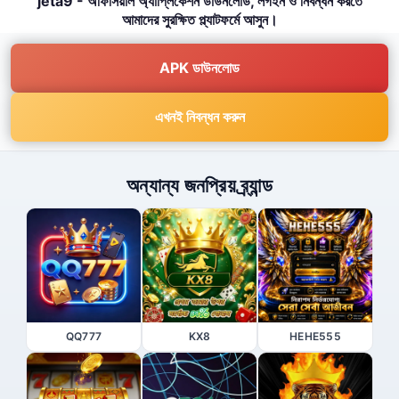
jeta9 - অফিসিয়াল অ্যাপ্লিকেশন ডাউনলোড, লগইন ও নিবন্ধন করতে
আমাদের সুরক্ষিত প্ল্যাটফর্মে আসুন।
APK ডাউনলোড
এখনই নিবন্ধন করুন
অন্যান্য জনপ্রিয় ব্র্যান্ড
QQ777
KX8
HEHE555