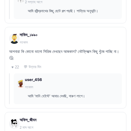
2 সপ্তাহ আগে
আমি রবীন্দ্রনাথের কিছু ছোট গল্প পড়ছি। শান্তির অনুভূতি।
সাকিব_১৯৯০
গতকাল
আপনারা কি কোনো ভালো সিরিজ দেখছেন আজকাল? নেটফ্লিক্সে কিছু খুঁজে পাচ্ছি না।
🤔
💬 উত্তর দিন
♥ 22
user_456
গতকাল
আমি 'মানি হেইস্ট' আবার দেখছি, দারুণ লাগে।
অফিস_জীবন
2 মাস আগে