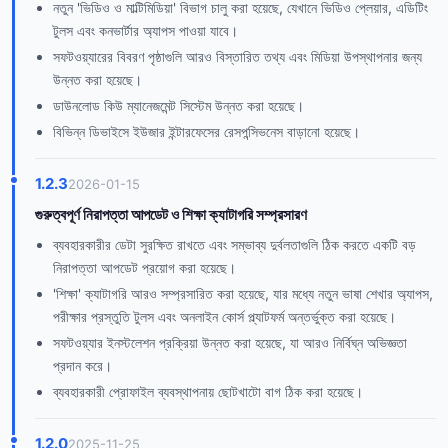
নতুন 'ভিডিও ও মাল্টিমিডিয়া' বিভাগ চালু করা হয়েছে, যেখানে ভিডিও প্লেয়ার, এডিটিং
টুলস এবং কনভার্টার অ্যাপস পাওয়া যাবে।
সফটওয়্যারের বিবরণ পৃষ্ঠাগুলি আরও বিস্তারিত তথ্য এবং মিডিয়া উপস্থাপনার জন্য
উন্নত করা হয়েছে।
ডাউনলোড কিউ ম্যানেজমেন্ট সিস্টেম উন্নত করা হয়েছে।
বিভিন্ন ডিভাইসে ইউজার ইন্টারফেসের রেসপন্সিভনেস বাড়ানো হয়েছে।
1.2.3
2026-01-15
গুরুত্বপূর্ণ নিরাপত্তা আপডেট ও শিক্ষা ক্যাটাগরি সম্প্রসারণ
ব্যবহারকারীর ডেটা সুরক্ষিত রাখতে এবং সম্ভাব্য দুর্বলতাগুলি ঠিক করতে একটি বড়
নিরাপত্তা আপডেট প্রয়োগ করা হয়েছে।
'শিক্ষা' ক্যাটাগরি আরও সম্প্রসারিত করা হয়েছে, যার মধ্যে নতুন ভাষা শেখার অ্যাপস,
পরীক্ষার প্রস্তুতি টুলস এবং অনলাইন কোর্স প্ল্যাটফর্ম অন্তর্ভুক্ত করা হয়েছে।
সফটওয়্যার ইনস্টলেশন প্রক্রিয়া উন্নত করা হয়েছে, যা আরও নির্বিঘ্ন অভিজ্ঞতা
প্রদান করে।
ব্যবহারকারী প্রোফাইল ব্যবস্থাপনায় ছোটখাটো বাগ ঠিক করা হয়েছে।
1.2.0
2025-11-25