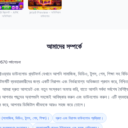
9 স্ক্রিনশট - APK
jeta9 Preview - অফিসিয়াল
অফিসিয়াল
ডাউনলোড
আমাদের সম্পর্কে
570 পর্যালোচনা
ওয়্যার ডাউনলোড প্ল্যাটফর্ম যেখানে আপনি সামাজিক, ভিডিও, টুলস, গেম, শিক্ষা সহ বিভ
াটফর্মটি ব্যবহারকারীদের জন্য একটি নিরাপদ এবং নির্ভরযোগ্য অভিজ্ঞতা প্রদান করে, নিশ্
ত। আমরা দ্রুত আপডেট এবং নতুন সংস্করণ অফার করি, যাতে আপনি সর্বদা সর্বশেষ বৈশিষ্
আপনার পছন্দের অ্যাপগুলি সহজেই আবিষ্কার করুন এবং ডাউনলোড করুন। এটি ব্যবহারকা
ান করে, আপনার ডিজিটাল জীবনকে আরও সহজ করে তোলে।
 (সামাজিক, ভিডিও, টুলস, গেম, শিক্ষা)।
দ্রুত এবং নিরাপদ ডাউনলোড প্রক্রিয়া।
তুন সংস্করণের সংযোজন।
ব্যবহারকারী-বান্ধব ইন্টারফেস এবং সহজ নেভিগেশন।