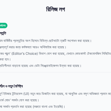
রিলিজ লগ
সর্বশেষ
স্তুতি
্রথম বার্ষিকীর প্রস্তুতির অংশ হিসেবে বিভিন্ন ছোটখাটো ত্রুটি সংশোধন করা হয়েছে।
জস্যপূর্ণ করার জন্য কর্মক্ষমতা আরও অপ্টিমাইজ করা হয়েছে।
পাদকের পছন্দ' (Editor's Choice) বিভাগ যোগ করা হয়েছে, যেখানে কোডকাস্ট টেকনোলজিস লিমিটেড দ্
 করা হবে।
থিতিশীলতা বাড়ানো হয়েছে এবং ডেটা সিঙ্ক্রোনাইজেশন উন্নত করা হয়েছে।
গঠন ও নতুন বৈশিষ্ট্য
ম্পূর্ণ ইউজার ইন্টারফেস (UI) নতুন করে ডিজাইন করা হয়েছে, যা আধুনিক এবং মসৃণ অভিজ্ঞতা প্রদান 
ডার্ক মোড' সমর্থন যোগ করা হয়েছে।
ভাষা সমর্থন প্রবর্তন করা হয়েছে (শুরুতে বাংলা এবং ইংরেজি)।