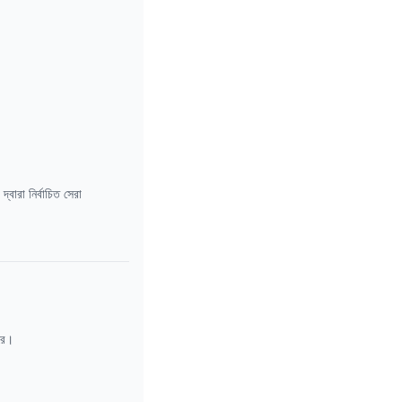
বারা নির্বাচিত সেরা
করে।