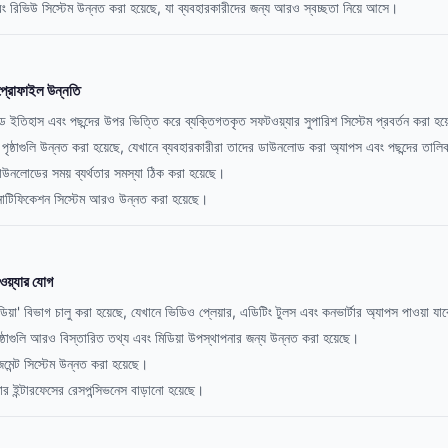
বং রিভিউ সিস্টেম উন্নত করা হয়েছে, যা ব্যবহারকারীদের জন্য আরও স্বচ্ছতা নিয়ে আসে।
 প্রোফাইল উন্নতি
 ইতিহাস এবং পছন্দের উপর ভিত্তি করে ব্যক্তিগতকৃত সফটওয়্যার সুপারিশ সিস্টেম প্রবর্তন করা হয
 পৃষ্ঠাগুলি উন্নত করা হয়েছে, যেখানে ব্যবহারকারীরা তাদের ডাউনলোড করা অ্যাপস এবং পছন্দের তাল
ে ডাউনলোডের সময় ব্যর্থতার সমস্যা ঠিক করা হয়েছে।
োটিফিকেশন সিস্টেম আরও উন্নত করা হয়েছে।
ওয়্যার যোগ
িডিয়া' বিভাগ চালু করা হয়েছে, যেখানে ভিডিও প্লেয়ার, এডিটিং টুলস এবং কনভার্টার অ্যাপস পাওয়া যা
ৃষ্ঠাগুলি আরও বিস্তারিত তথ্য এবং মিডিয়া উপস্থাপনার জন্য উন্নত করা হয়েছে।
েন্ট সিস্টেম উন্নত করা হয়েছে।
র ইন্টারফেসের রেসপন্সিভনেস বাড়ানো হয়েছে।