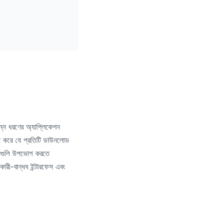
িন্ন ধরণের অ্যাপ্লিকেশন
চিত করে যে প্রতিটি ডাউনলোড
ট্যগুলি উপভোগ করতে
রী-বান্ধব ইন্টারফেস এবং