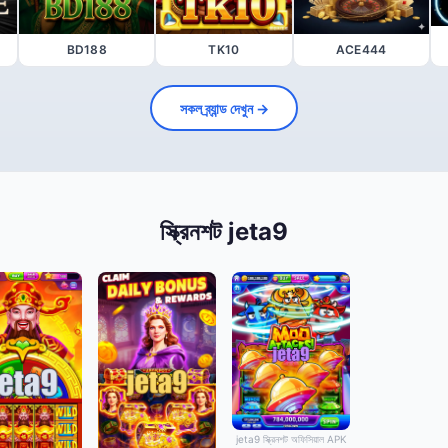
BD188
TK10
ACE444
সকল ব্র্যান্ড দেখুন →
স্ক্রিনশট jeta9
jeta9 স্ক্রিনশট অফিসিয়াল APK