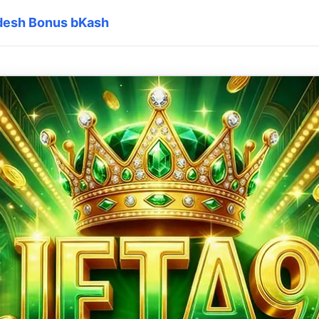
ladesh Bonus bKash