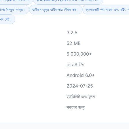
যাপের বিস্তৃত সংগ্রহ।
ভাইরাস-মুক্ত ডাউনলোড নিশ্চিত করা।
ব্যবহারকারী পর্যালোচনা এবং রেটিং 
রিপশন নেই।
3.2.5
52 MB
5,000,000+
jeta9 টিম
Android 6.0+
2024-07-25
ইউটিলিটি এবং টুলস
সকলের জন্য