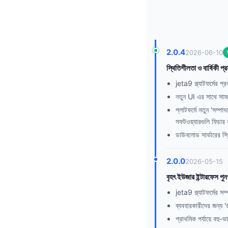
2.0.4
2026-06-10
স্থিতিশীলতা ও বার্ষিকী প্র
jeta9 প্ল্যাটফর্মের প
নতুন UI এর সাথে সামঞ্
প্লাটফর্মে নতুন 'সম্
সফটওয়্যারগুলি ফিচার
ডাউনলোড সার্ভারের স্
2.0.0
2026-05-15
বৃহৎ ইউজার ইন্টারফেস পুনর্
jeta9 প্ল্যাটফর্মের স
ব্যবহারকারীদের জন্য '
প্রাথমিক পর্যায়ে বহু-