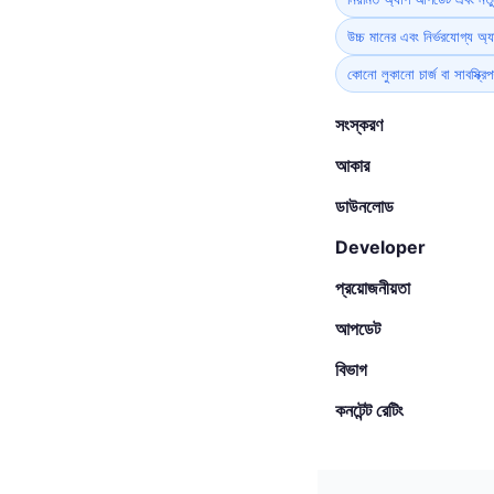
উচ্চ মানের এবং নির্ভরযোগ্য অ্
কোনো লুকানো চার্জ বা সাবস্ক্
সংস্করণ
আকার
ডাউনলোড
Developer
প্রয়োজনীয়তা
আপডেট
বিভাগ
কনটেন্ট রেটিং