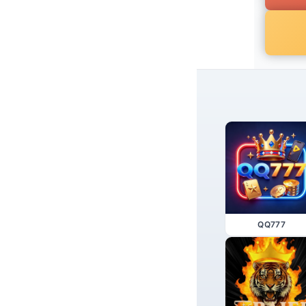
QQ777