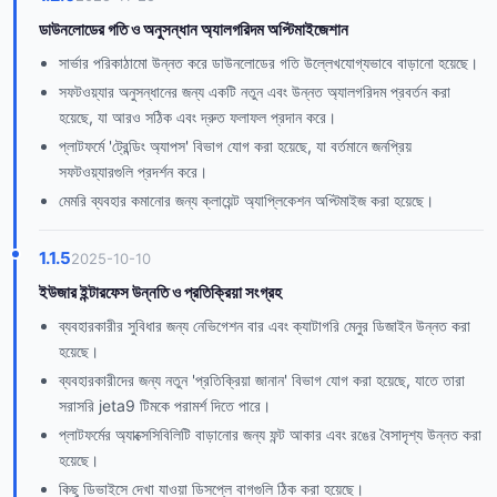
ডাউনলোডের গতি ও অনুসন্ধান অ্যালগরিদম অপ্টিমাইজেশান
সার্ভার পরিকাঠামো উন্নত করে ডাউনলোডের গতি উল্লেখযোগ্যভাবে বাড়ানো হয়েছে।
সফটওয়্যার অনুসন্ধানের জন্য একটি নতুন এবং উন্নত অ্যালগরিদম প্রবর্তন করা
হয়েছে, যা আরও সঠিক এবং দ্রুত ফলাফল প্রদান করে।
প্লাটফর্মে 'ট্রেন্ডিং অ্যাপস' বিভাগ যোগ করা হয়েছে, যা বর্তমানে জনপ্রিয়
সফটওয়্যারগুলি প্রদর্শন করে।
মেমরি ব্যবহার কমানোর জন্য ক্লায়েন্ট অ্যাপ্লিকেশন অপ্টিমাইজ করা হয়েছে।
1.1.5
2025-10-10
ইউজার ইন্টারফেস উন্নতি ও প্রতিক্রিয়া সংগ্রহ
ব্যবহারকারীর সুবিধার জন্য নেভিগেশন বার এবং ক্যাটাগরি মেনুর ডিজাইন উন্নত করা
হয়েছে।
ব্যবহারকারীদের জন্য নতুন 'প্রতিক্রিয়া জানান' বিভাগ যোগ করা হয়েছে, যাতে তারা
সরাসরি jeta9 টিমকে পরামর্শ দিতে পারে।
প্লাটফর্মের অ্যাক্সেসিবিলিটি বাড়ানোর জন্য ফন্ট আকার এবং রঙের বৈসাদৃশ্য উন্নত করা
হয়েছে।
কিছু ডিভাইসে দেখা যাওয়া ডিসপ্লে বাগগুলি ঠিক করা হয়েছে।