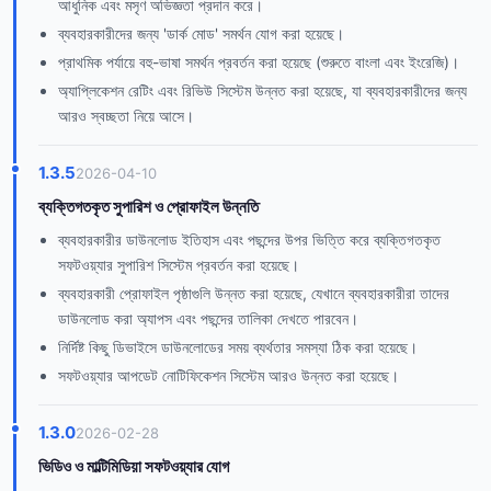
আধুনিক এবং মসৃণ অভিজ্ঞতা প্রদান করে।
ব্যবহারকারীদের জন্য 'ডার্ক মোড' সমর্থন যোগ করা হয়েছে।
প্রাথমিক পর্যায়ে বহু-ভাষা সমর্থন প্রবর্তন করা হয়েছে (শুরুতে বাংলা এবং ইংরেজি)।
অ্যাপ্লিকেশন রেটিং এবং রিভিউ সিস্টেম উন্নত করা হয়েছে, যা ব্যবহারকারীদের জন্য
আরও স্বচ্ছতা নিয়ে আসে।
1.3.5
2026-04-10
ব্যক্তিগতকৃত সুপারিশ ও প্রোফাইল উন্নতি
ব্যবহারকারীর ডাউনলোড ইতিহাস এবং পছন্দের উপর ভিত্তি করে ব্যক্তিগতকৃত
সফটওয়্যার সুপারিশ সিস্টেম প্রবর্তন করা হয়েছে।
ব্যবহারকারী প্রোফাইল পৃষ্ঠাগুলি উন্নত করা হয়েছে, যেখানে ব্যবহারকারীরা তাদের
ডাউনলোড করা অ্যাপস এবং পছন্দের তালিকা দেখতে পারবেন।
নির্দিষ্ট কিছু ডিভাইসে ডাউনলোডের সময় ব্যর্থতার সমস্যা ঠিক করা হয়েছে।
সফটওয়্যার আপডেট নোটিফিকেশন সিস্টেম আরও উন্নত করা হয়েছে।
1.3.0
2026-02-28
ভিডিও ও মাল্টিমিডিয়া সফটওয়্যার যোগ