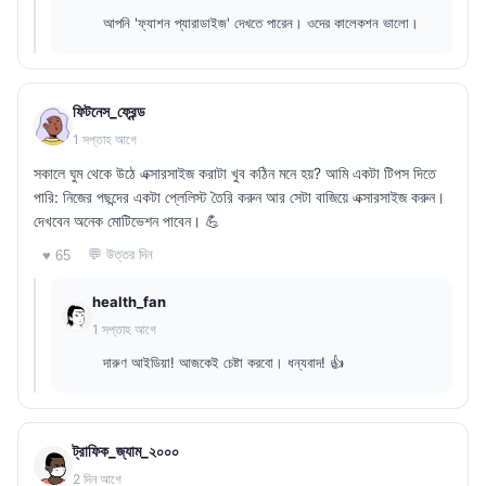
আপনি 'ফ্যাশন প্যারাডাইজ' দেখতে পারেন। ওদের কালেকশন ভালো।
ফিটনেস_ফ্রেন্ড
1 সপ্তাহ আগে
সকালে ঘুম থেকে উঠে এক্সারসাইজ করাটা খুব কঠিন মনে হয়? আমি একটা টিপস দিতে
পারি: নিজের পছন্দের একটা প্লেলিস্ট তৈরি করুন আর সেটা বাজিয়ে এক্সারসাইজ করুন।
দেখবেন অনেক মোটিভেশন পাবেন। 💪
💬 উত্তর দিন
♥ 65
health_fan
1 সপ্তাহ আগে
দারুণ আইডিয়া! আজকেই চেষ্টা করবো। ধন্যবাদ! 👍
ট্রাফিক_জ্যাম_২০০০
2 দিন আগে