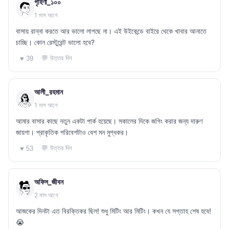
গৃহিণী_১০০
1 মাস আগে
বাসায় রান্না করতে আর ভালো লাগছে না। এই উইকেন্ডে বাইরে থেকে খাবার আনাতে
চাচ্ছি। কোন রেস্টুরেন্ট ভালো হবে?
💬 উত্তর দিন
♥ 39
আলী_রহমান
1 মাস আগে
আমার বাসার কাছে নতুন একটা পার্ক হয়েছে। সকালের দিকে জগিং করার জন্য দারুণ
জায়গা। প্রাকৃতিক পরিবেশটাও বেশ মন মুগ্ধকর।
💬 উত্তর দিন
♥ 53
অফিস_জীবন
2 মাস আগে
আজকের দিনটা এত বিরক্তিকর ছিল! শুধু মিটিং আর মিটিং। কখন যে সপ্তাহ শেষ হবে!
😭