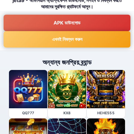
jeta9 - অফিসিয়াল অ্যাপ্লিকেশন ডাউনলোড, লগইন ও নিবন্ধন করতে
আমাদের সুরক্ষিত প্ল্যাটফর্মে আসুন।
APK ডাউনলোড
এখনই নিবন্ধন করুন
অন্যান্য জনপ্রিয় ব্র্যান্ড
QQ777
KX8
HEHE555