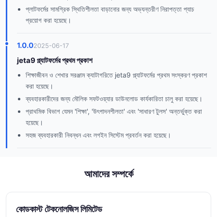
প্লাটফর্মের সামগ্রিক স্থিতিশীলতা বাড়ানোর জন্য অভ্যন্তরীণ নিরাপত্তা প্যাচ
প্রয়োগ করা হয়েছে।
1.0.0
2025-06-17
jeta9 প্ল্যাটফর্মের প্রথম প্রকাশ
শিক্ষাজীবন ও শেখার সরঞ্জাম ক্যাটাগরিতে jeta9 প্ল্যাটফর্মের প্রথম সংস্করণ প্রকাশ
করা হয়েছে।
ব্যবহারকারীদের জন্য মৌলিক সফটওয়্যার ডাউনলোড কার্যকারিতা চালু করা হয়েছে।
প্রাথমিক বিভাগ যেমন 'শিক্ষা', 'উৎপাদনশীলতা' এবং 'সাধারণ টুলস' অন্তর্ভুক্ত করা
হয়েছে।
সহজ ব্যবহারকারী নিবন্ধন এবং লগইন সিস্টেম প্রবর্তন করা হয়েছে।
আমাদের সম্পর্কে
কোডকাস্ট টেকনোলজিস লিমিটেড