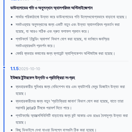
ডাউনলোডের গতি ও অনুসন্ধান অ্যালগরিদম অপ্টিমাইজেশান
সার্ভার পরিকাঠামো উন্নত করে ডাউনলোডের গতি উল্লেখযোগ্যভাবে বাড়ানো হয়েছে।
সফটওয়্যার অনুসন্ধানের জন্য একটি নতুন এবং উন্নত অ্যালগরিদম প্রবর্তন করা
হয়েছে, যা আরও সঠিক এবং দ্রুত ফলাফল প্রদান করে।
প্লাটফর্মে 'ট্রেন্ডিং অ্যাপস' বিভাগ যোগ করা হয়েছে, যা বর্তমানে জনপ্রিয়
সফটওয়্যারগুলি প্রদর্শন করে।
মেমরি ব্যবহার কমানোর জন্য ক্লায়েন্ট অ্যাপ্লিকেশন অপ্টিমাইজ করা হয়েছে।
1.1.5
2025-10-10
ইউজার ইন্টারফেস উন্নতি ও প্রতিক্রিয়া সংগ্রহ
ব্যবহারকারীর সুবিধার জন্য নেভিগেশন বার এবং ক্যাটাগরি মেনুর ডিজাইন উন্নত করা
হয়েছে।
ব্যবহারকারীদের জন্য নতুন 'প্রতিক্রিয়া জানান' বিভাগ যোগ করা হয়েছে, যাতে তারা
সরাসরি jeta9 টিমকে পরামর্শ দিতে পারে।
প্লাটফর্মের অ্যাক্সেসিবিলিটি বাড়ানোর জন্য ফন্ট আকার এবং রঙের বৈসাদৃশ্য উন্নত করা
হয়েছে।
কিছু ডিভাইসে দেখা যাওয়া ডিসপ্লে বাগগুলি ঠিক করা হয়েছে।