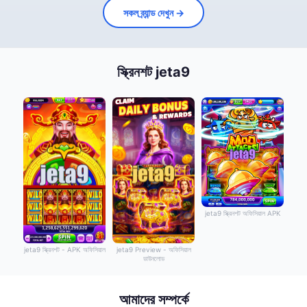
সকল ব্র্যান্ড দেখুন →
স্ক্রিনশট jeta9
jeta9 স্ক্রিনশট অফিসিয়াল APK
jeta9 স্ক্রিনশট - APK অফিসিয়াল
jeta9 Preview - অফিসিয়াল
ডাউনলোড
আমাদের সম্পর্কে