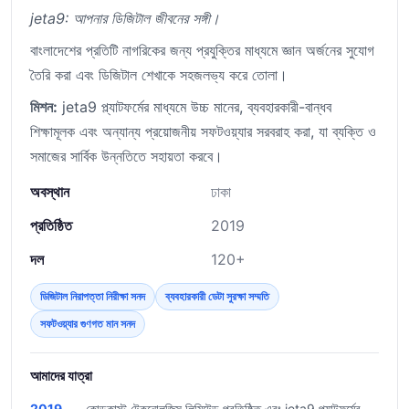
jeta9: আপনার ডিজিটাল জীবনের সঙ্গী।
বাংলাদেশের প্রতিটি নাগরিকের জন্য প্রযুক্তির মাধ্যমে জ্ঞান অর্জনের সুযোগ
তৈরি করা এবং ডিজিটাল শেখাকে সহজলভ্য করে তোলা।
মিশন:
jeta9 প্ল্যাটফর্মের মাধ্যমে উচ্চ মানের, ব্যবহারকারী-বান্ধব
শিক্ষামূলক এবং অন্যান্য প্রয়োজনীয় সফটওয়্যার সরবরাহ করা, যা ব্যক্তি ও
সমাজের সার্বিক উন্নতিতে সহায়তা করবে।
অবস্থান
ঢাকা
প্রতিষ্ঠিত
2019
দল
120+
ডিজিটাল নিরাপত্তা নিরীক্ষা সনদ
ব্যবহারকারী ডেটা সুরক্ষা সম্মতি
সফটওয়্যার গুণগত মান সনদ
আমাদের যাত্রা
2019
— কোডকাস্ট টেকনোলজিস লিমিটেড প্রতিষ্ঠিত এবং jeta9 প্ল্যাটফর্মের