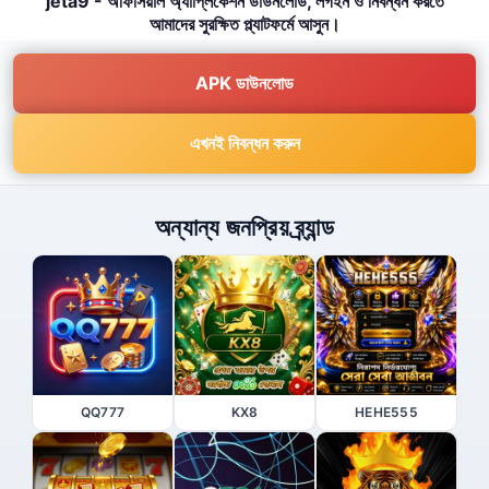
jeta9 - অফিসিয়াল অ্যাপ্লিকেশন ডাউনলোড, লগইন ও নিবন্ধন করতে
আমাদের সুরক্ষিত প্ল্যাটফর্মে আসুন।
APK ডাউনলোড
এখনই নিবন্ধন করুন
অন্যান্য জনপ্রিয় ব্র্যান্ড
QQ777
KX8
HEHE555