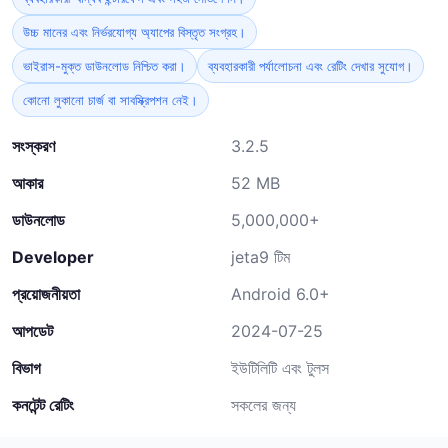
উচ্চ মানের এবং নির্ভরযোগ্য অ্যাপের বিস্তৃত সংগ্রহ।
ভাইরাস-মুক্ত ডাউনলোড নিশ্চিত করা।
ব্যবহারকারী পর্যালোচনা এবং রেটিং দেখার সুযোগ।
কোনো লুকানো চার্জ বা সাবস্ক্রিপশন নেই।
সংস্করণ
3.2.5
আকার
52 MB
ডাউনলোড
5,000,000+
Developer
jeta9 টিম
প্রয়োজনীয়তা
Android 6.0+
আপডেট
2024-07-25
বিভাগ
ইউটিলিটি এবং টুলস
কনটেন্ট রেটিং
সকলের জন্য