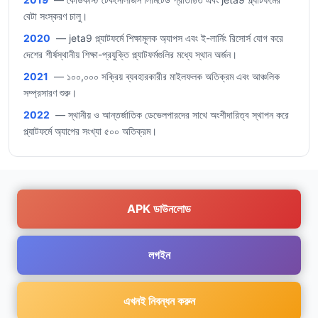
বেটা সংস্করণ চালু।
2020
— jeta9 প্ল্যাটফর্মে শিক্ষামূলক অ্যাপস এবং ই-লার্নিং রিসোর্স যোগ করে
দেশের শীর্ষস্থানীয় শিক্ষা-প্রযুক্তি প্ল্যাটফর্মগুলির মধ্যে স্থান অর্জন।
2021
— ১০০,০০০ সক্রিয় ব্যবহারকারীর মাইলফলক অতিক্রম এবং আঞ্চলিক
সম্প্রসারণ শুরু।
2022
— স্থানীয় ও আন্তর্জাতিক ডেভেলপারদের সাথে অংশীদারিত্ব স্থাপন করে
প্ল্যাটফর্মে অ্যাপের সংখ্যা ৫০০ অতিক্রম।
APK ডাউনলোড
লগইন
এখনই নিবন্ধন করুন