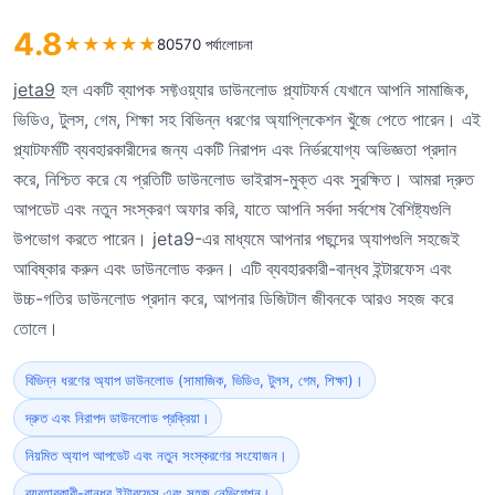
4.8
★
★
★
★
★
80570 পর্যালোচনা
jeta9
হল একটি ব্যাপক সফ্টওয়্যার ডাউনলোড প্ল্যাটফর্ম যেখানে আপনি সামাজিক,
ভিডিও, টুলস, গেম, শিক্ষা সহ বিভিন্ন ধরণের অ্যাপ্লিকেশন খুঁজে পেতে পারেন। এই
প্ল্যাটফর্মটি ব্যবহারকারীদের জন্য একটি নিরাপদ এবং নির্ভরযোগ্য অভিজ্ঞতা প্রদান
করে, নিশ্চিত করে যে প্রতিটি ডাউনলোড ভাইরাস-মুক্ত এবং সুরক্ষিত। আমরা দ্রুত
আপডেট এবং নতুন সংস্করণ অফার করি, যাতে আপনি সর্বদা সর্বশেষ বৈশিষ্ট্যগুলি
উপভোগ করতে পারেন। jeta9-এর মাধ্যমে আপনার পছন্দের অ্যাপগুলি সহজেই
আবিষ্কার করুন এবং ডাউনলোড করুন। এটি ব্যবহারকারী-বান্ধব ইন্টারফেস এবং
উচ্চ-গতির ডাউনলোড প্রদান করে, আপনার ডিজিটাল জীবনকে আরও সহজ করে
তোলে।
বিভিন্ন ধরণের অ্যাপ ডাউনলোড (সামাজিক, ভিডিও, টুলস, গেম, শিক্ষা)।
দ্রুত এবং নিরাপদ ডাউনলোড প্রক্রিয়া।
নিয়মিত অ্যাপ আপডেট এবং নতুন সংস্করণের সংযোজন।
ব্যবহারকারী-বান্ধব ইন্টারফেস এবং সহজ নেভিগেশন।