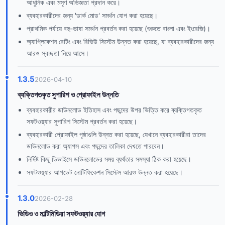
আধুনিক এবং মসৃণ অভিজ্ঞতা প্রদান করে।
ব্যবহারকারীদের জন্য 'ডার্ক মোড' সমর্থন যোগ করা হয়েছে।
প্রাথমিক পর্যায়ে বহু-ভাষা সমর্থন প্রবর্তন করা হয়েছে (শুরুতে বাংলা এবং ইংরেজি)।
অ্যাপ্লিকেশন রেটিং এবং রিভিউ সিস্টেম উন্নত করা হয়েছে, যা ব্যবহারকারীদের জন্য
আরও স্বচ্ছতা নিয়ে আসে।
1.3.5
2026-04-10
ব্যক্তিগতকৃত সুপারিশ ও প্রোফাইল উন্নতি
ব্যবহারকারীর ডাউনলোড ইতিহাস এবং পছন্দের উপর ভিত্তি করে ব্যক্তিগতকৃত
সফটওয়্যার সুপারিশ সিস্টেম প্রবর্তন করা হয়েছে।
ব্যবহারকারী প্রোফাইল পৃষ্ঠাগুলি উন্নত করা হয়েছে, যেখানে ব্যবহারকারীরা তাদের
ডাউনলোড করা অ্যাপস এবং পছন্দের তালিকা দেখতে পারবেন।
নির্দিষ্ট কিছু ডিভাইসে ডাউনলোডের সময় ব্যর্থতার সমস্যা ঠিক করা হয়েছে।
সফটওয়্যার আপডেট নোটিফিকেশন সিস্টেম আরও উন্নত করা হয়েছে।
1.3.0
2026-02-28
ভিডিও ও মাল্টিমিডিয়া সফটওয়্যার যোগ